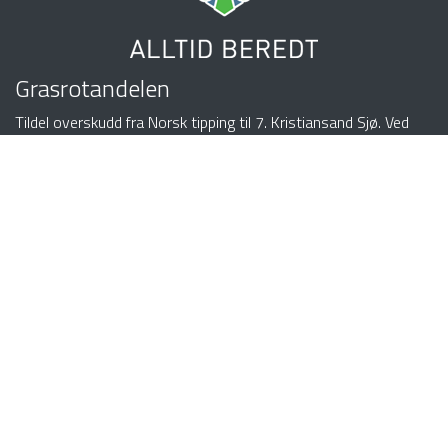
Grasrotandelen
Tildel overskudd fra Norsk tipping til 7. Kristiansand Sjø. Ved
hjelp av noen enkle klikk kan du velge din grasrotmottaker som
får 5 prosent av din spillinnsats - uten at det går utover
innsats, premie eller vinnersjanse.
Tilknytt din konto
!
Ærfuglveien 13C
4623 KRISTIANSAND
Organisasjonsnummer: 975582663
Bankkonto: 3000.09.81989
Ønsker din bedrift logoen her? Ta kontakt med
webmaster@syvende.no
!