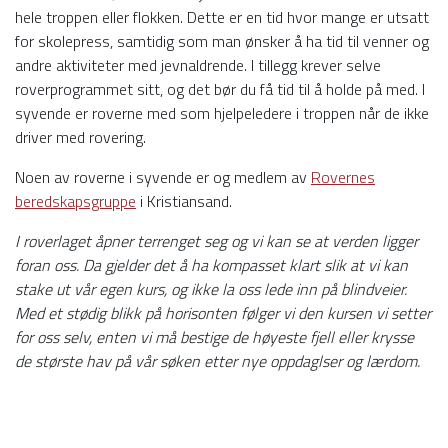
hele troppen eller flokken. Dette er en tid hvor mange er utsatt
for skolepress, samtidig som man ønsker å ha tid til venner og
andre aktiviteter med jevnaldrende. I tillegg krever selve
roverprogrammet sitt, og det bør du få tid til å holde på med. I
syvende er roverne med som hjelpeledere i troppen når de ikke
driver med rovering.
Noen av roverne i syvende er og medlem av
Rovernes
beredskapsgruppe
i Kristiansand.
I roverlaget åpner terrenget seg og vi kan se at verden ligger
foran oss. Da gjelder det å ha kompasset klart slik at vi kan
stake ut vår egen kurs, og ikke la oss lede inn på blindveier.
Med et stødig blikk på horisonten følger vi den kursen vi setter
for oss selv, enten vi må bestige de høyeste fjell eller krysse
de største hav på vår søken etter nye oppdaglser og lærdom.