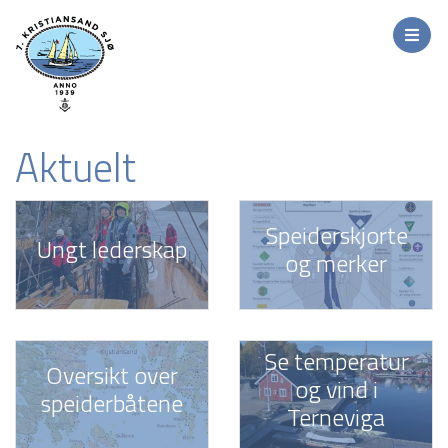
Aktuelt
Speiderskjorte
Ungt lederskap
og merker
Se temperatur
Oversikt over
og vind i
speiderbåtene
Terneviga