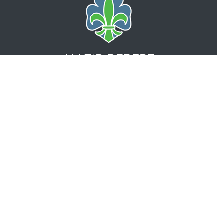
Grasrotandelen
Tildel overskudd fra Norsk tipping til 7. Kristiansand Sjø. Ved
hjelp av noen enkle klikk kan du velge din grasrotmottaker som
får 5 prosent av din spillinnsats - uten at det går utover
innsats, premie eller vinnersjanse.
Tilknytt din konto
!
Ærfuglveien 13C
4623 KRISTIANSAND
Organisasjonsnummer: 975582663
Bankkonto: 3000.09.81989