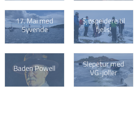
17. Mai med
Sjøspeidere til
Syvende
fjells!
Slepetur med
Baden Powell
VG-joller